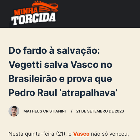
S
k
i
p
t
Do fardo à salvação:
o
c
Vegetti salva Vasco no
o
Brasileirão e prova que
n
t
Pedro Raul ‘atrapalhava’
e
n
MATHEUS CRISTIANINI
21 DE SETEMBRO DE 2023
t
Nesta quinta-feira (21), o
Vasco
não só venceu,