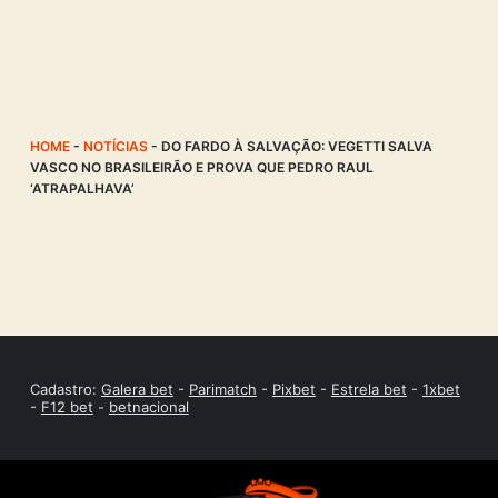
HOME
-
NOTÍCIAS
-
DO FARDO À SALVAÇÃO: VEGETTI SALVA
VASCO NO BRASILEIRÃO E PROVA QUE PEDRO RAUL
‘ATRAPALHAVA’
Cadastro:
Galera bet
-
Parimatch
-
Pixbet
-
Estrela bet
-
1xbet
-
F12 bet
-
betnacional