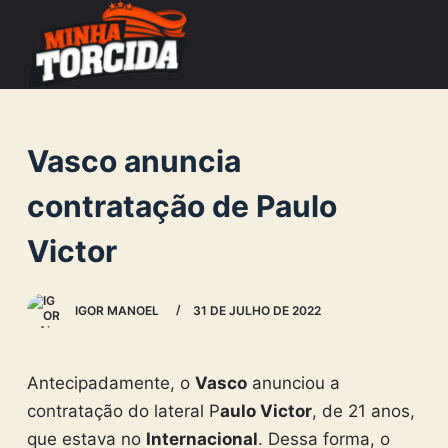
S
k
i
p
t
Vasco anuncia
o
c
contratação de Paulo
o
Victor
n
t
e
IGOR MANOEL
31 DE JULHO DE 2022
n
t
Antecipadamente, o
Vasco
anunciou a
contratação do lateral P
aulo Victor
, de 21 anos,
que estava no
Internacional
. Dessa forma, o