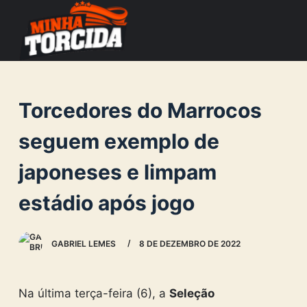
S
k
i
p
t
Torcedores do Marrocos
o
c
seguem exemplo de
o
japoneses e limpam
n
t
estádio após jogo
e
n
GABRIEL LEMES
8 DE DEZEMBRO DE 2022
t
Na última terça-feira (6), a
Seleção