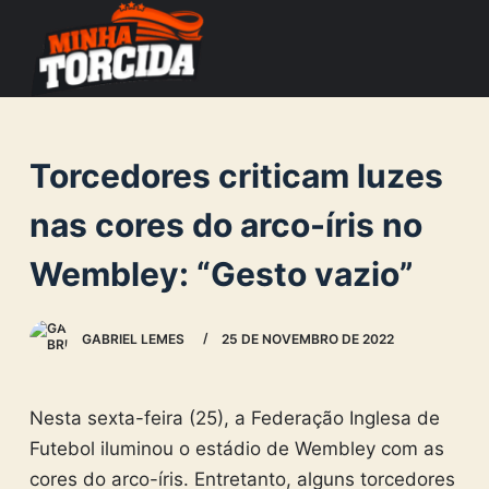
S
k
i
p
t
Torcedores criticam luzes
o
c
nas cores do arco-íris no
o
Wembley: “Gesto vazio”
n
t
e
GABRIEL LEMES
25 DE NOVEMBRO DE 2022
n
t
Nesta sexta-feira (25), a Federação Inglesa de
Futebol iluminou o estádio de Wembley com as
cores do arco-íris. Entretanto, alguns torcedores