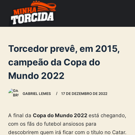
S
k
i
p
t
Torcedor prevê, em 2015,
o
c
campeão da Copa do
o
Mundo 2022
n
t
e
GABRIEL LEMES
17 DE DEZEMBRO DE 2022
n
t
A final da
Copa do Mundo 2022
está chegando,
com os fãs do futebol ansiosos para
descobrirem quem irá ficar com o título no Catar.