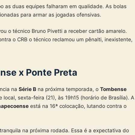
 as duas equipes falharam em qualidade. As bolas
onadas para armar as jogadas ofensivas.
ou o técnico Bruno Pivetti a receber cartão amarelo.
ontra o CRB o técnico reclamou um pênalti, inexistente,
nse x Ponte Preta
ência na
Série B
na próxima temporada, o
Tombense
local, sexta-feira (21), às 19h15 (horário de Brasília). A
hapecoense
está na 16ª colocação, lutando contra o
ranquila na próxima rodada. Essa é a expectativa do