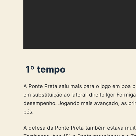
1º tempo
A Ponte Preta saiu mais para o jogo em boa p
em substituição ao lateral-direito Igor Formi
desempenho. Jogando mais avançado, as prin
pés.
A defesa da Ponte Preta também estava muito