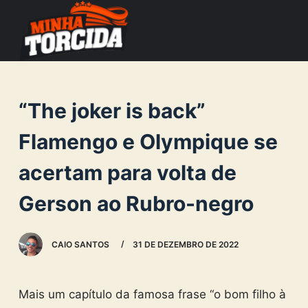
S
k
i
p
t
“The joker is back”
o
c
Flamengo e Olympique se
o
acertam para volta de
n
t
Gerson ao Rubro-negro
e
n
CAIO SANTOS
31 DE DEZEMBRO DE 2022
t
Mais um capítulo da famosa frase “o bom filho à