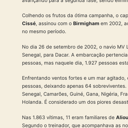
avançando para a segunda fase, sendo elimin
Colhendo os frutos da ótima campanha, o ca
Cissé
, assinou com o
Birmigham
em 2002, ao
no mesmo período.
No dia 26 de setembro de 2002, o navio MV Le
Senegal, para Dacar. A embarcação pertencia
pessoas, mas naquele dia, 1.927 pessoas est
Enfrentando ventos fortes e um mar agitado, 
pessoas, deixando apenas 64 sobreviventes. 
Senegal, Camarões, Guiné, Gana, Nigéria, Fra
Holanda. É considerado um dos piores desastr
Nas 1.863 vítimas, 11 eram familiares de
Alio
Segundo o treinador, que acompanhava as notíc