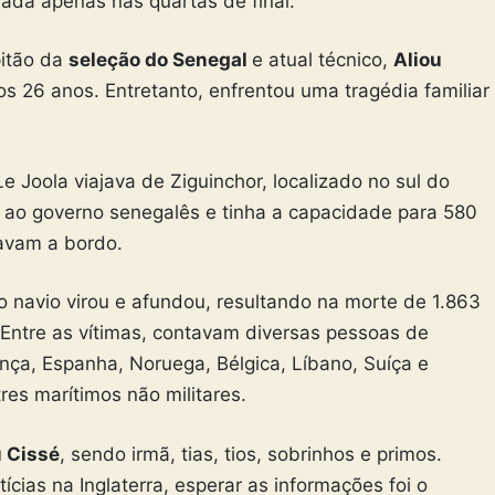
ada apenas nas quartas de final.
pitão da
seleção do Senegal
e atual técnico,
Aliou
s 26 anos. Entretanto, enfrentou uma tragédia familiar
 Joola viajava de Ziguinchor, localizado no sul do
 ao governo senegalês e tinha a capacidade para 580
avam a bordo.
o navio virou e afundou, resultando na morte de 1.863
Entre as vítimas, contavam diversas pessoas de
nça, Espanha, Noruega, Bélgica, Líbano, Suíça e
es marítimos não militares.
u Cissé
, sendo irmã, tias, tios, sobrinhos e primos.
ias na Inglaterra, esperar as informações foi o