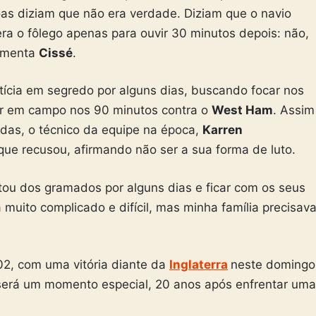
soas diziam que não era verdade. Diziam que o navio
a o fôlego apenas para ouvir 30 minutos depois: não,
comenta
Cissé
.
ícia em segredo por alguns dias, buscando focar nos
r em campo nos 90 minutos contra o
West Ham
. Assim
adas, o técnico da equipe na época,
Karren
 que recusou, afirmando não ser a sua forma de luto.
tou dos gramados por alguns dias e ficar com os seus
 muito complicado e difícil, mas minha família precisav
002, com uma vitória diante da
Inglaterra
neste domingo
e, será um momento especial, 20 anos após enfrentar uma