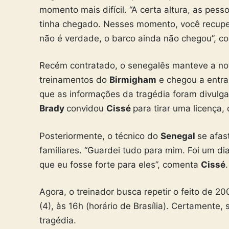
momento mais difícil. “A certa altura, as pes
tinha chegado. Nesses momento, você recuper
não é verdade, o barco ainda não chegou”, 
Recém contratado, o senegalês manteve a not
treinamentos do
Birmigham
e chegou a entra
que as informações da tragédia foram divulg
Brady
convidou
Cissé
para tirar uma licença,
Posteriormente, o técnico do
Senegal
se afas
familiares. “Guardei tudo para mim. Foi um dia
que eu fosse forte para eles”, comenta
Cissé
.
Agora, o treinador busca repetir o feito de 2
(4), às 16h (horário de Brasília). Certament
tragédia.