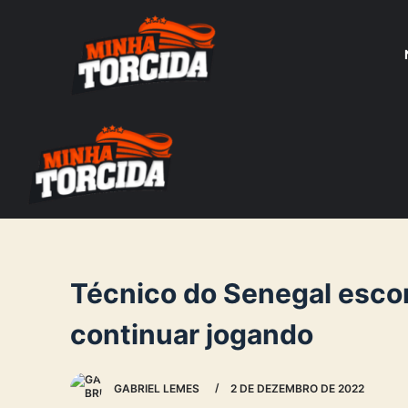
S
k
i
p
t
o
c
o
n
t
e
Técnico do Senegal escon
n
continuar jogando
t
GABRIEL LEMES
2 DE DEZEMBRO DE 2022