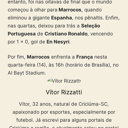
entanto, foi nas oitavas de final que o mundo
começou à olhar para
Marrocos
, quando
eliminou a gigante
Espanha
, nos pênaltis. Enfim,
nas quartas, deixou para trás a
Seleção
Portuguesa
de
Cristiano Ronaldo
, vencendo
por 1 x 0, gol de
En Nesyri
.
Por fim,
Marrocos
enfrenta a
França
nesta
quarta-feira (14), às 16h (horário de Brasília), no
Al Bayt Stadium.
Vítor Rizzatti
Vítor, 32 anos, natural de Criciúma-SC,
apaixonado por esportes, especialmente por
futebol. Já escrevi para alguns portais de
Criciúma e região, e atualmente estou no portal