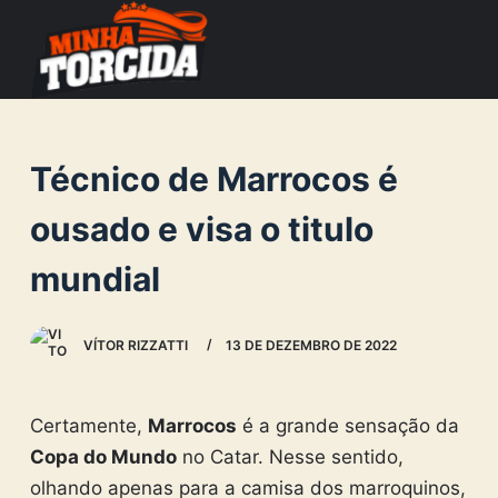
S
k
i
p
t
Técnico de Marrocos é
o
c
ousado e visa o titulo
o
mundial
n
t
e
VÍTOR RIZZATTI
13 DE DEZEMBRO DE 2022
n
t
Certamente,
Marrocos
é a grande sensação da
Copa do Mundo
no Catar. Nesse sentido,
olhando apenas para a camisa dos marroquinos,