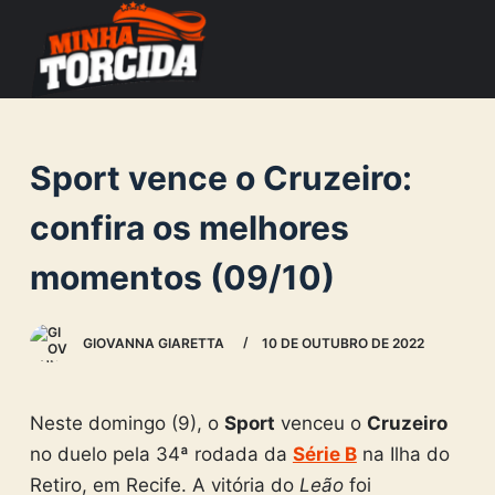
S
k
i
p
t
Sport vence o Cruzeiro:
o
c
confira os melhores
o
momentos (09/10)
n
t
e
GIOVANNA GIARETTA
10 DE OUTUBRO DE 2022
n
t
Neste domingo (9), o
Sport
venceu o
Cruzeiro
no duelo pela 34ª rodada da
Série B
na Ilha do
Retiro, em Recife. A vitória do
Leão
foi