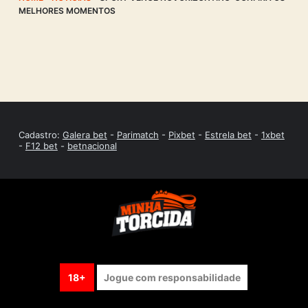
MELHORES MOMENTOS
Cadastro:
Galera bet
-
Parimatch
-
Pixbet
-
Estrela bet
-
1xbet
-
F12 bet
-
betnacional
18+
Jogue com responsabilidade