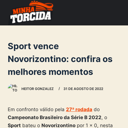
S
k
i
p
t
Sport vence
o
c
Novorizontino: confira os
o
melhores momentos
n
t
e
HEITOR GONZALEZ
31 DE AGOSTO DE 2022
n
t
Em confronto válido pela
27ª rodada
do
Campeonato Brasileiro da Série B 2022
, o
Sport
bateu o
Novorizontino
por 1 x 0, nesta