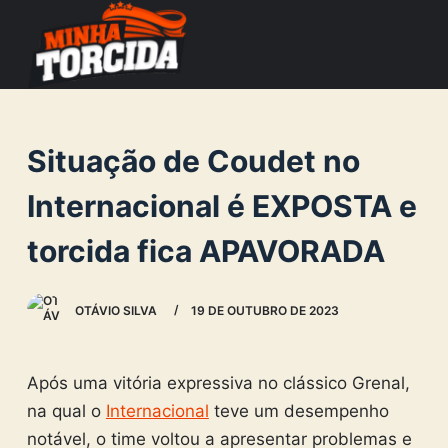
S
k
i
p
t
Situação de Coudet no
o
c
Internacional é EXPOSTA e
o
torcida fica APAVORADA
n
t
e
OTÁVIO SILVA
19 DE OUTUBRO DE 2023
n
t
Após uma vitória expressiva no clássico Grenal,
na qual o
Internacional
teve um desempenho
notável, o time voltou a apresentar problemas e