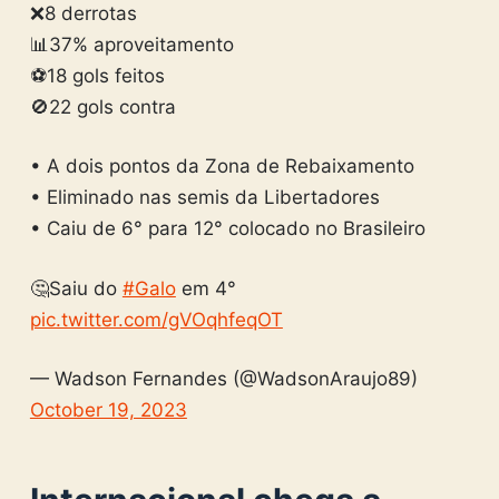
❌8 derrotas
📊37% aproveitamento
⚽️18 gols feitos
🚫22 gols contra
• A dois pontos da Zona de Rebaixamento
• Eliminado nas semis da Libertadores
• Caiu de 6° para 12° colocado no Brasileiro
🤔Saiu do
#Galo
em 4°
pic.twitter.com/gVOqhfeqOT
— Wadson Fernandes (@WadsonAraujo89)
October 19, 2023