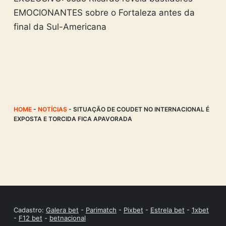
EMOCIONANTES sobre o Fortaleza antes da
final da Sul-Americana
HOME
-
NOTÍCIAS
-
SITUAÇÃO DE COUDET NO INTERNACIONAL É
EXPOSTA E TORCIDA FICA APAVORADA
Cadastro:
Galera bet
-
Parimatch
-
Pixbet
-
Estrela bet
-
1xbet
-
F12 bet
-
betnacional