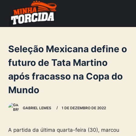
S
k
i
p
t
Seleção Mexicana define o
o
c
futuro de Tata Martino
o
após fracasso na Copa do
n
t
Mundo
e
n
GABRIEL LEMES
1 DE DEZEMBRO DE 2022
t
A partida da última quarta-feira (30), marcou