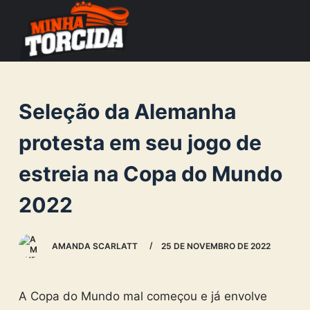
S
k
i
p
t
Seleção da Alemanha
o
c
protesta em seu jogo de
o
estreia na Copa do Mundo
n
t
2022
e
n
AMANDA SCARLATT
25 DE NOVEMBRO DE 2022
t
A Copa do Mundo mal começou e já envolve