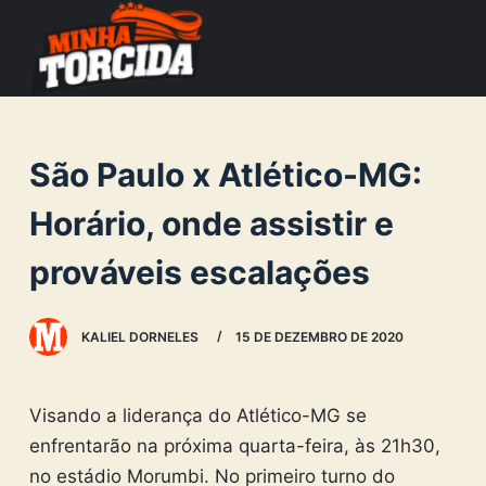
S
k
i
p
t
São Paulo x Atlético-MG:
o
c
Horário, onde assistir e
o
prováveis escalações
n
t
e
KALIEL DORNELES
15 DE DEZEMBRO DE 2020
n
t
Visando a liderança do Atlético-MG se
enfrentarão na próxima quarta-feira, às 21h30,
no estádio Morumbi. No primeiro turno do