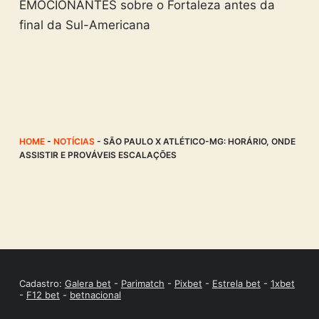
EMOCIONANTES sobre o Fortaleza antes da
final da Sul-Americana
HOME
-
NOTÍCIAS
-
SÃO PAULO X ATLÉTICO-MG: HORÁRIO, ONDE
ASSISTIR E PROVÁVEIS ESCALAÇÕES
Cadastro:
Galera bet
-
Parimatch
-
Pixbet
-
Estrela bet
-
1xbet
-
F12 bet
-
betnacional