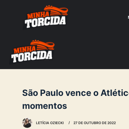
S
k
i
p
t
o
c
o
n
t
e
São Paulo vence o Atléti
n
momentos
t
LETÍCIA OZIECKI
27 DE OUTUBRO DE 2022