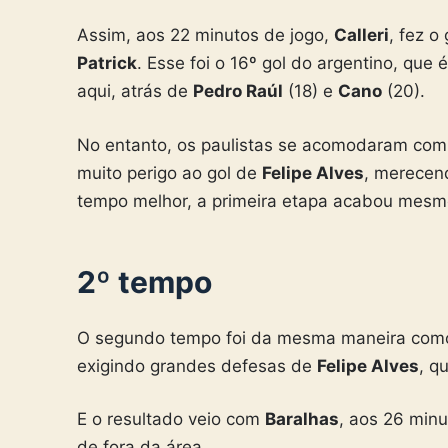
Assim, aos 22 minutos de jogo,
Calleri
, fez o
Patrick
. Esse foi o 16º gol do argentino, que 
aqui, atrás de
Pedro Raúl
(18) e
Cano
(20).
No entanto, os paulistas se acomodaram com
muito perigo ao gol de
Felipe Alves
, merecen
tempo melhor, a primeira etapa acabou mesmo
2º tempo
O segundo tempo foi da mesma maneira como
exigindo grandes defesas de
Felipe Alves
, q
E o resultado veio com
Baralhas
, aos 26 min
de fora da área.