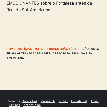
EMOCIONANTES sobre o Fortaleza antes da
final da Sul-Americana
HOME
-
NOTÍCIAS
-
NOTICIAS BRASILEIRÃO SÉRIE A
-
SÃO PAULO
FECHA ANTIGA PARCERIA DE SUCESSO PARA FINAL DA SUL-
AMERICANA
Cadastro:
Galera bet
-
Parimatch
-
Pixbet
-
Estrela bet
-
1xbet
-
F12 bet
-
betnacional