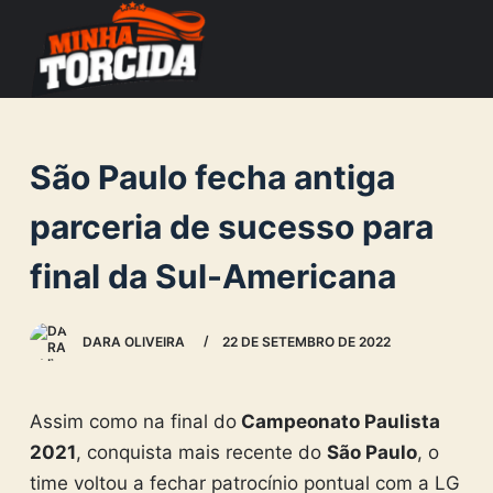
S
k
i
p
t
São Paulo fecha antiga
o
c
parceria de sucesso para
o
final da Sul-Americana
n
t
e
DARA OLIVEIRA
22 DE SETEMBRO DE 2022
n
t
Assim como na final do
Campeonato Paulista
2021
, conquista mais recente do
São Paulo
, o
time voltou a fechar patrocínio pontual com a LG