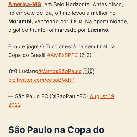
América-MG
,
em Belo Horizonte. Antes disso,
no embate de ida, o time levou a melhor no
Morumbi,
vencendo por
1 x 0
. Na oportunidade,
o gol do tirunfo foi marcado por
Luciano.
Fim de jogo! O Tricolor está na semifinal da
Copa do Brasil!
#AMExSPFC
(2-2)
⚽⚽ Luciano
#VamosSãoPaulo
🇾🇪
pic.twitter.com/cetjoBMdtP
— São Paulo FC (@SaoPauloFC)
August 19,
2022
São Paulo na Copa do