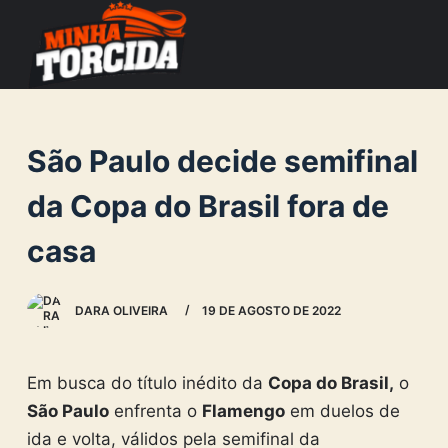
S
k
i
p
t
São Paulo decide semifinal
o
c
da Copa do Brasil fora de
o
casa
n
t
e
DARA OLIVEIRA
19 DE AGOSTO DE 2022
n
t
Em busca do título inédito da
Copa do Brasil,
o
São Paulo
enfrenta o
Flamengo
em duelos de
ida e volta, válidos pela semifinal da