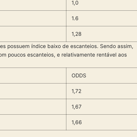
1,0
1.6
1,28
es possuem índice baixo de escanteios. Sendo assim,
om poucos escanteios, e relativamente rentável aos
ODDS
1,72
1,67
1,66