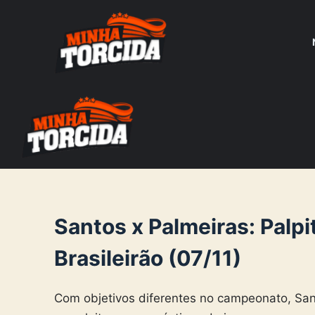
S
k
i
p
t
o
c
o
n
t
e
Santos x Palmeiras: Palpi
n
Brasileirão (07/11)
t
Com objetivos diferentes no campeonato, San