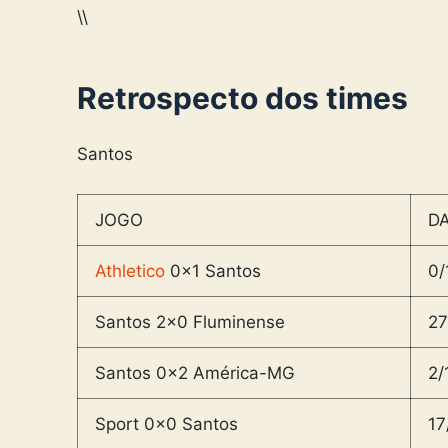
\\
Retrospecto dos times
Santos
JOGO
D
Athletico
0x1 Santos
0/
Santos 2×0 Fluminense
27
Santos 0x2 América-MG
2/
Sport 0x0 Santos
17