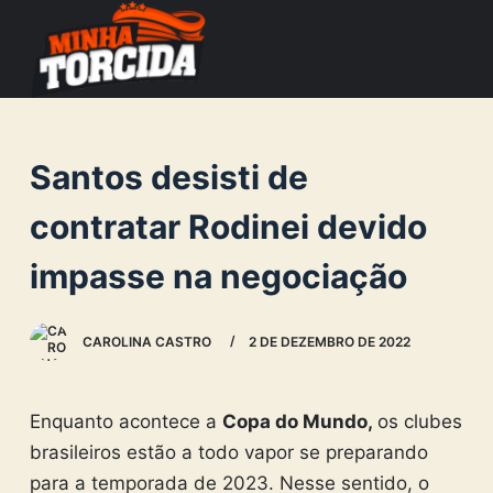
S
k
i
p
t
Santos desisti de
o
c
contratar Rodinei devido
o
impasse na negociação
n
t
e
CAROLINA CASTRO
2 DE DEZEMBRO DE 2022
n
t
Enquanto acontece a
Copa do Mundo,
os clubes
brasileiros estão a todo vapor se preparando
para a temporada de 2023. Nesse sentido, o