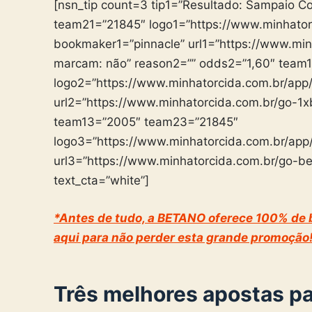
[nsn_tip count=3 tip1=”Resultado: Sampaio C
team21=”21845″ logo1=”https://www.minhatorc
bookmaker1=”pinnacle” url1=”https://www.min
marcam: não” reason2=”” odds2=”1,60″ team
logo2=”https://www.minhatorcida.com.br/app/
url2=”https://www.minhatorcida.com.br/go-1xb
team13=”2005″ team23=”21845″
logo3=”https://www.minhatorcida.com.br/app
url3=”https://www.minhatorcida.com.br/go-be
text_cta=”white”]
*Antes de tudo, a BETANO oferece 100% de b
aqui para não perder esta grande promoção!
Três melhores apostas pa