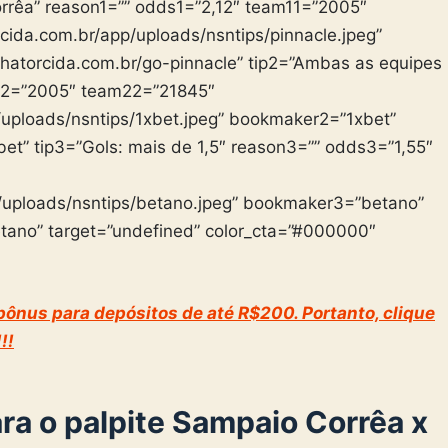
orrêa” reason1=”” odds1=”2,12″ team11=”2005″
ida.com.br/app/uploads/nsntips/pinnacle.jpeg”
hatorcida.com.br/go-pinnacle” tip2=”Ambas as equipes
12=”2005″ team22=”21845″
uploads/nsntips/1xbet.jpeg” bookmaker2=”1xbet”
et” tip3=”Gols: mais de 1,5″ reason3=”” odds3=”1,55″
/uploads/nsntips/betano.jpeg” bookmaker3=”betano”
tano” target=”undefined” color_cta=”#000000″
ônus para depósitos de até R$200. Portanto, clique
!!
ra o palpite Sampaio Corrêa x