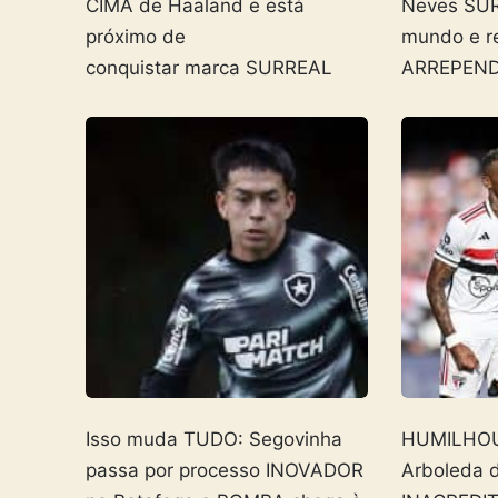
CIMA de Haaland e está
Neves SU
próximo de
mundo e r
conquistar marca SURREAL
ARREPENDI
Isso muda TUDO: Segovinha
HUMILHOU 
passa por processo INOVADOR
Arboleda 