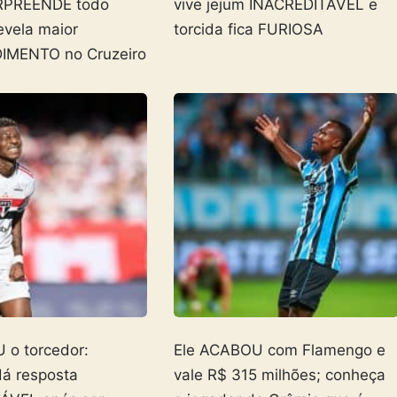
RPREENDE todo
vive jejum INACREDITÁVEL e
evela maior
torcida fica FURIOSA
MENTO no Cruzeiro
o torcedor:
Ele ACABOU com Flamengo e
dá resposta
vale R$ 315 milhões; conheça