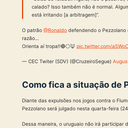
calado? Isso também não é normal. Algum
está irritando [a arbitragem]”.
O patrão
@Ronaldo
defendendo o Pezzolano e
razão…
Orienta aí tropa!!🔵⚪️🦊
pic.twitter.com/aSW
— CEC Twiter (SDV) (@CruzeiroSegue)
Augus
Como fica a situação de 
Diante das expulsões nos jogos contra o Flum
Pezzolano será julgado nesta quarta-feira (24
Dessa maneira, o uruguaio não irá participar 