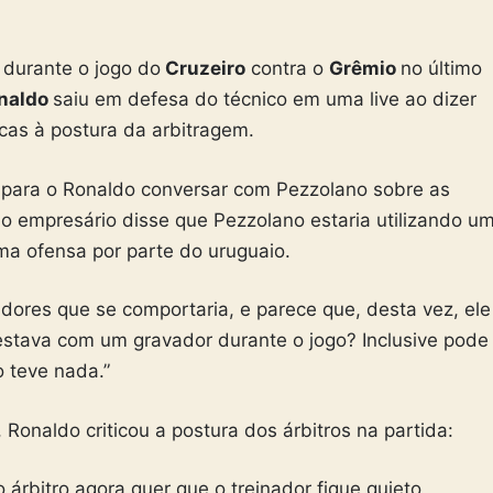
o
durante o jogo do
Cruzeiro
contra o
Grêmio
no último
naldo
saiu em defesa do técnico em uma live ao dizer
ticas à postura da arbitragem.
r para o Ronaldo conversar com Pezzolano sobre as
 o empresário disse que Pezzolano estaria utilizando u
a ofensa por parte do uruguaio.
ores que se comportaria, e parece que, desta vez, ele
 estava com um gravador durante o jogo? Inclusive pode
 teve nada.”
 Ronaldo criticou a postura dos árbitros na partida:
o árbitro agora quer que o treinador fique quieto,