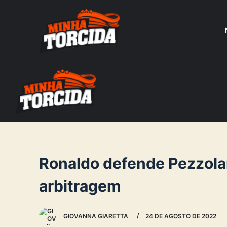
S
k
i
p
t
o
c
o
n
t
e
Ronaldo defende Pezzolan
n
arbitragem
t
GIOVANNA GIARETTA
24 DE AGOSTO DE 2022