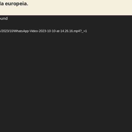
a europeia.
found
ads/2023/10/WhatsApp-Video-2023-10-10-at-14.26.16.mp4?_=1