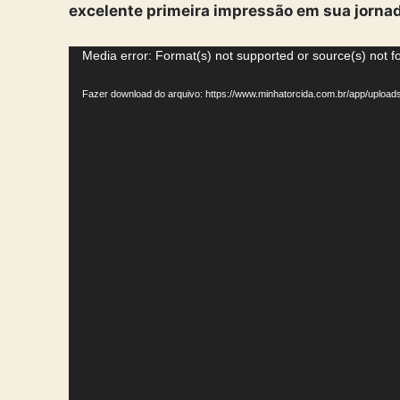
excelente primeira impressão em sua jornad
T
Media error: Format(s) not supported or source(s) not 
o
Fazer download do arquivo: https://www.minhatorcida.com.br/app/uplo
c
a
d
o
r
d
e
v
í
d
e
o