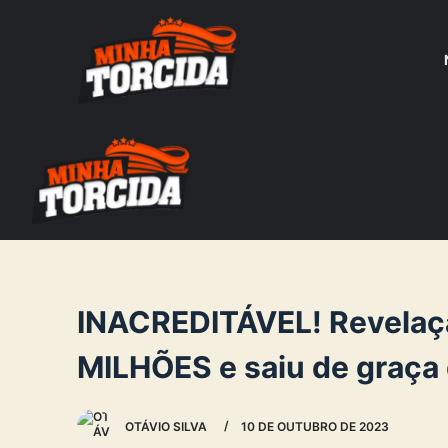
S
k
i
p
t
o
c
o
n
t
e
INACREDITÁVEL! Revelaçã
n
MILHÕES e saiu de graça
t
OTÁVIO SILVA
10 DE OUTUBRO DE 2023