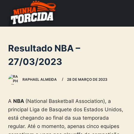
S
k
i
p
t
Resultado NBA –
o
c
27/03/2023
o
n
RAPHAEL ALMEIDA
28 DE MARÇO DE 2023
t
e
n
A
NBA
(National Basketball Association), a
t
principal Liga de Basquete dos Estados Unidos,
está chegando ao final da sua temporada
regular. Até o momento, apenas cinco equipes