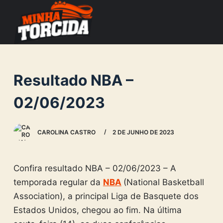
S
k
i
p
t
Resultado NBA –
o
c
02/06/2023
o
n
CAROLINA CASTRO
2 DE JUNHO DE 2023
t
e
n
Confira resultado NBA – 02/06/2023 – A
t
temporada regular da
NBA
(National Basketball
Association), a principal Liga de Basquete dos
Estados Unidos, chegou ao fim. Na última