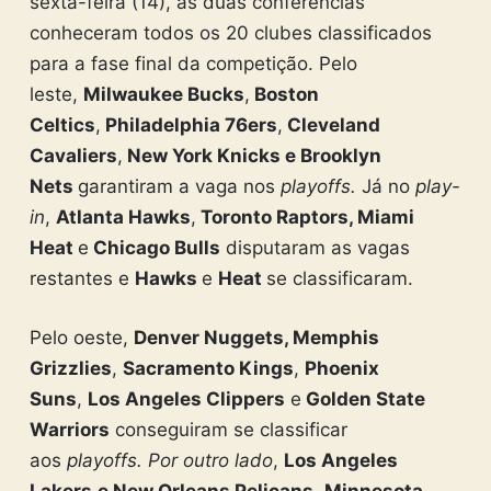
sexta-feira (14), as duas conferências
conheceram todos os 20 clubes classificados
para a fase final da competição. Pelo
leste,
Milwaukee Bucks
,
Boston
Celtics
,
Philadelphia 76ers
,
Cleveland
Cavaliers
,
New York Knicks e Brooklyn
Nets
garantiram a vaga nos
playoffs.
Já no
play-
in
,
Atlanta Hawks
,
Toronto Raptors, Miami
Heat
e
Chicago Bulls
disputaram as vagas
restantes e
Hawks
e
Heat
se classificaram.
Pelo oeste,
Denver Nuggets, Memphis
Grizzlies
,
Sacramento Kings
,
Phoenix
Suns
,
Los Angeles Clippers
e
Golden State
Warriors
conseguiram se classificar
aos
playoffs. Por outro lado
,
Los Angeles
Lakers
e New Orleans Pelicans
,
Minnesota