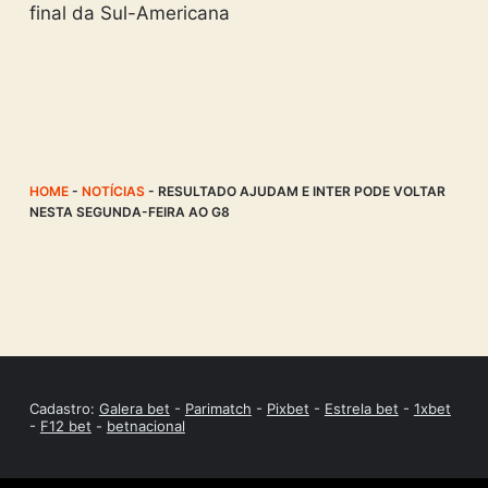
final da Sul-Americana
HOME
-
NOTÍCIAS
-
RESULTADO AJUDAM E INTER PODE VOLTAR
NESTA SEGUNDA-FEIRA AO G8
Cadastro:
Galera bet
-
Parimatch
-
Pixbet
-
Estrela bet
-
1xbet
-
F12 bet
-
betnacional