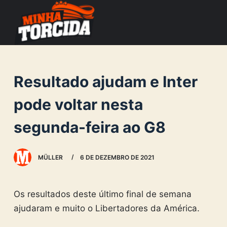
S
k
i
p
t
Resultado ajudam e Inter
o
c
pode voltar nesta
o
segunda-feira ao G8
n
t
e
MÜLLER
6 DE DEZEMBRO DE 2021
n
t
Os resultados deste último final de semana
ajudaram e muito o Libertadores da América.