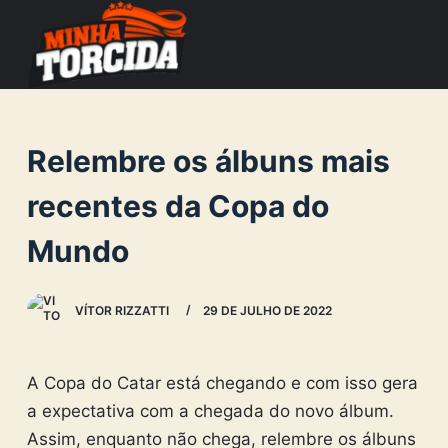
S
k
i
p
t
Relembre os álbuns mais
o
c
recentes da Copa do
o
Mundo
n
t
e
VÍTOR RIZZATTI
29 DE JULHO DE 2022
n
t
A Copa do Catar está chegando e com isso gera
a expectativa com a chegada do novo álbum.
Assim, enquanto não chega, relembre os álbuns