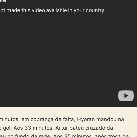
6 minutos, em cobrança de falta, Hyoran mandou na
 o gol. Aos 33 minutos, Artur bateu cruzado da
eu no fundo da rede. Aos 35 minutos, após troca de