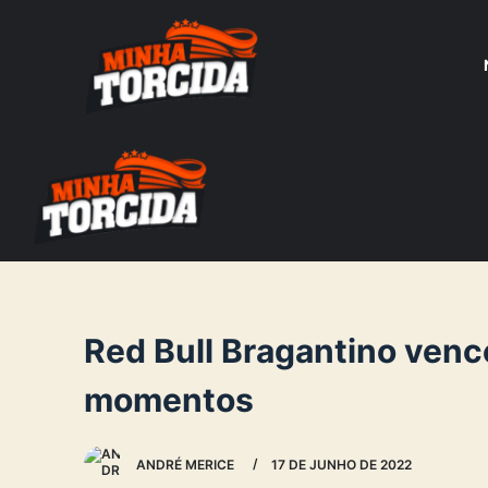
S
k
i
p
t
o
c
o
n
t
e
Red Bull Bragantino vence
n
momentos
t
ANDRÉ MERICE
17 DE JUNHO DE 2022