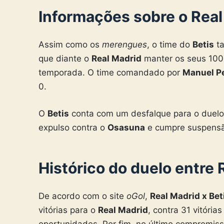
Informações sobre o Real
Assim como os
merengues
, o time do
Betis
ta
que diante o
Real Madrid
manter os seus 100%
temporada. O time comandado por
Manuel Pe
0.
O
Betis
conta com um desfalque para o duelo
expulso contra o
Osasuna
e cumpre suspensã
Histórico do duelo entre 
De acordo com o site
oGol
,
Real Madrid x Bet
vitórias para o
Real Madrid
, contra 31 vitória
oportunidades. Por fim, no último compromiss