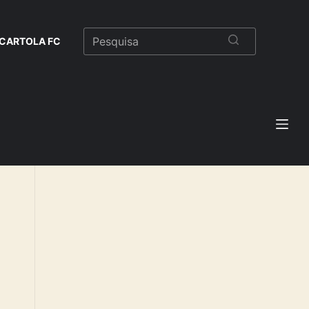
CARTOLA FC