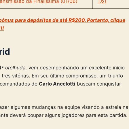
1,61
ônus para depósitos de até R$200. Portanto, clique
!!
rid
14ª
orelhuda,
vem desempenhando um excelente início
 três vitórias. Em seu último compromisso, um triunfo
os comandados de
Carlo Ancelotti
buscam conquistar
azer algumas mudanças na equipe visando a estreia na
te deverá poupar alguns jogadores para esta partida.