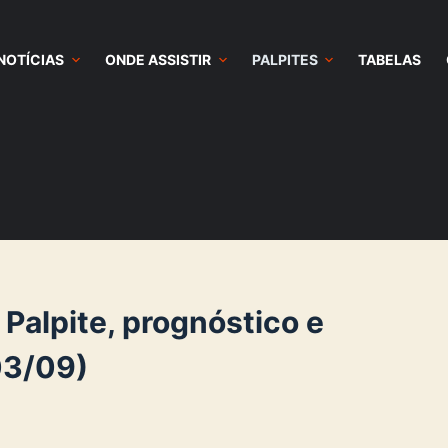
NOTÍCIAS
ONDE ASSISTIR
PALPITES
TABELAS
 Palpite, prognóstico e
03/09)