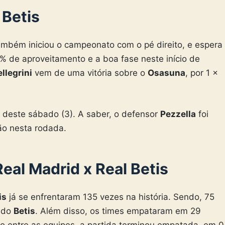
 Betis
mbém iniciou o campeonato com o pé direito, e espera
 de aproveitamento e a boa fase neste início de
llegrini
vem de uma vitória sobre o
Osasuna
, por 1 x
 deste sábado (3). A saber, o defensor
Pezzella
foi
o nesta rodada.
Real Madrid x Real Betis
is
já se enfrentaram 135 vezes na história. Sendo, 75
s do
Betis
. Além disso, os times empataram em 29
o entre as equipes, a partida terminou empatada, em 0