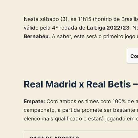
Neste sábado (3), às 11h15 (horário de Brasíli
válido pela 4ª rodada de
La Liga 2022/23
. N
Bernabéu
. A saber, este será o primeiro jo
Co
Real Madrid x Real Betis 
Empate:
Com ambos os times com 100% de ap
campeonato, a partida promete ser bastante 
elenco mais qualificado e estará jogando em 