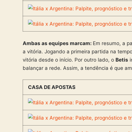
Ambas as equipes marcam:
Em resumo, a pa
a vitória. Jogando a primeira partida na temp
vitória desde o início. Por outro lado, o
Betis
i
balançar a rede. Assim, a tendência é que 
CASA DE APOSTAS