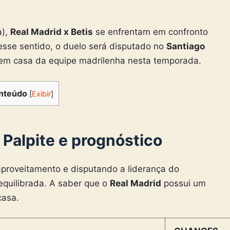
a),
Real Madrid x Betis
se enfrentam em confronto
esse sentido, o duelo será disputado no
Santiago
go em casa da equipe madrilenha nesta temporada.
nteúdo
[
Exibir
]
– Palpite e prognóstico
roveitamento e disputando a liderança do
equilibrada. A saber que o
Real Madrid
possui um
casa.