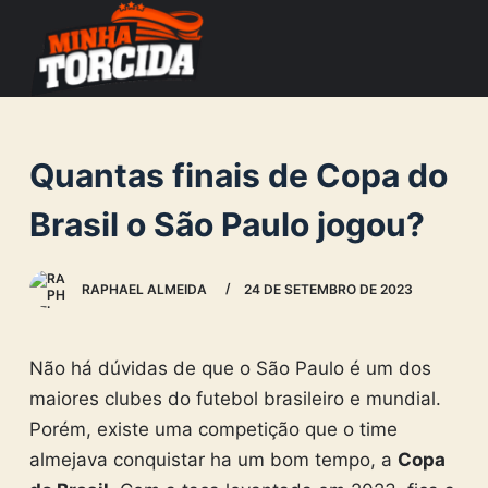
S
k
i
p
t
Quantas finais de Copa do
o
c
Brasil o São Paulo jogou?
o
n
RAPHAEL ALMEIDA
24 DE SETEMBRO DE 2023
t
e
n
Não há dúvidas de que o São Paulo é um dos
t
maiores clubes do futebol brasileiro e mundial.
Porém, existe uma competição que o time
almejava conquistar ha um bom tempo, a
Copa