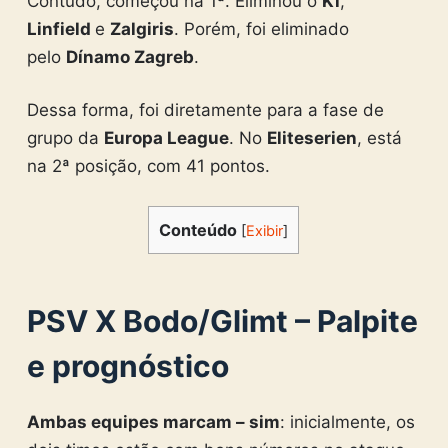
Contudo, começou na 1ª. Eliminou o
Kí
,
Linfield
e
Zalgiris
. Porém, foi eliminado
pelo
Dínamo Zagreb
.
Dessa forma, foi diretamente para a fase de
grupo da
Europa League
. No
Eliteserien
, está
na 2ª posição, com 41 pontos.
Conteúdo
[
Exibir
]
PSV X Bodo/Glimt – Palpite
e prognóstico
Ambas equipes marcam – sim
: inicialmente, os