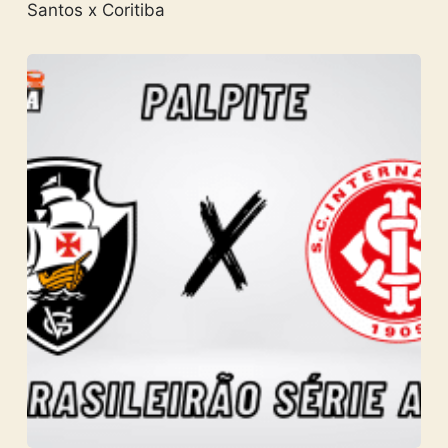
Santos x Coritiba