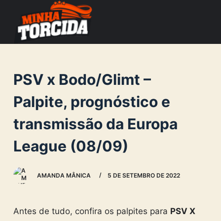
S
k
i
p
t
PSV x Bodo/Glimt –
o
c
Palpite, prognóstico e
o
transmissão da Europa
n
t
League (08/09)
e
n
AMANDA MÂNICA
5 DE SETEMBRO DE 2022
t
Antes de tudo, confira os palpites para
PSV X