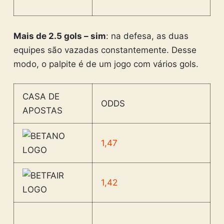
Mais de 2.5 gols – sim
: na defesa, as duas
equipes são vazadas constantemente. Desse
modo, o palpite é de um jogo com vários gols.
CASA DE
ODDS
APOSTAS
1,47
1,42