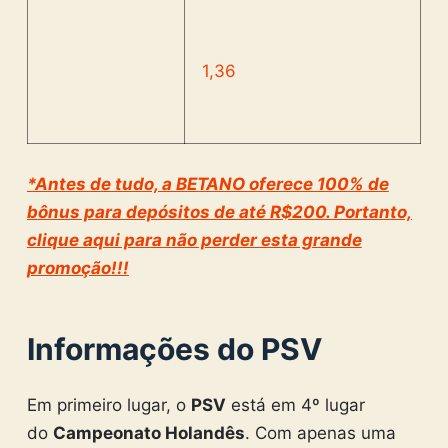
1,36
*Antes de tudo, a BETANO oferece 100% de
bônus para depósitos de até R$200. Portanto,
clique aqui para não perder esta grande
promoção!!!
Informações do PSV
Em primeiro lugar, o
PSV
está em 4º lugar
do
Campeonato Holandês
. Com apenas uma