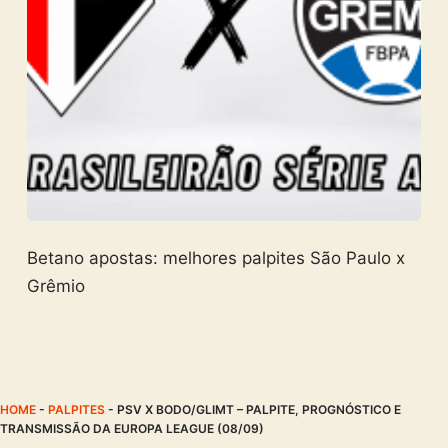
Betano apostas: melhores palpites São Paulo x
Grêmio
HOME
-
PALPITES
-
PSV X BODO/GLIMT – PALPITE, PROGNÓSTICO E
TRANSMISSÃO DA EUROPA LEAGUE (08/09)