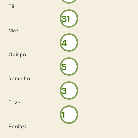
Til
31
Max
4
Obispo
5
Ramalho
3
Teze
1
Benítez