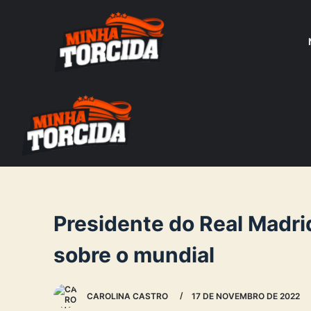
S
k
i
p
t
o
c
o
n
t
e
Presidente do Real Madri
n
sobre o mundial
t
CAROLINA CASTRO
17 DE NOVEMBRO DE 2022