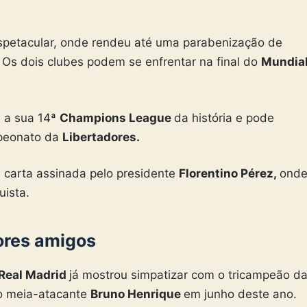
espetacular, onde rendeu até uma parabenização de
.
Os dois clubes podem se enfrentar na final do
Mundia
u a sua 14ª
Champions League
da história e pode
mpeonato da
Libertadores.
 carta assinada pelo presidente
Florentino Pérez,
ond
uista.
ores amigos
Real Madrid
já mostrou simpatizar com o tricampeão d
o meia-atacante
Bruno Henrique
em junho deste ano.