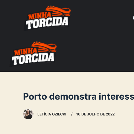
S
k
i
p
t
o
c
o
n
t
e
Porto demonstra interess
n
t
LETÍCIA OZIECKI
16 DE JULHO DE 2022