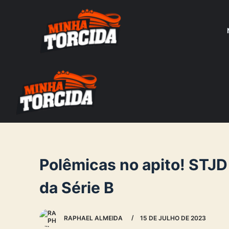
S
k
i
p
t
o
c
o
n
t
e
Polêmicas no apito! STJD
n
da Série B
t
RAPHAEL ALMEIDA
15 DE JULHO DE 2023