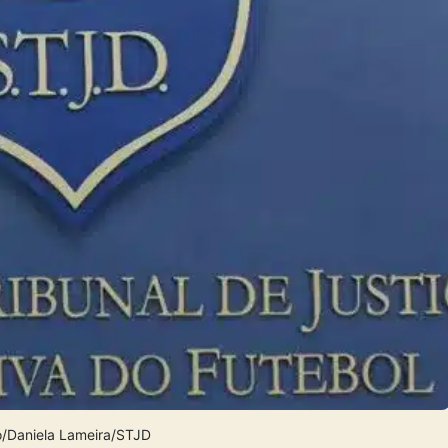
o/Daniela Lameira/STJD