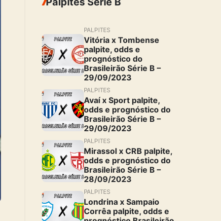
Palpites Serie B
PALPITES
Vitória x Tombense
palpite, odds e
prognóstico do
Brasileirão Série B –
29/09/2023
PALPITES
Avaí x Sport palpite,
odds e prognóstico do
Brasileirão Série B –
29/09/2023
PALPITES
Mirassol x CRB palpite,
odds e prognóstico do
Brasileirão Série B –
28/09/2023
PALPITES
Londrina x Sampaio
Corrêa palpite, odds e
prognóstico Brasileirão