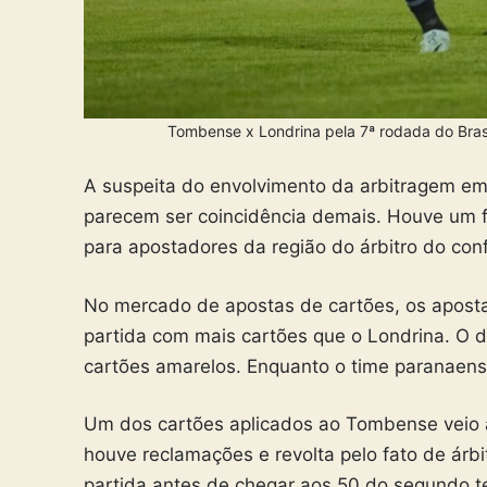
Tombense x Londrina pela 7ª rodada do Bras
A suspeita do envolvimento da arbitragem e
parecem ser coincidência demais. Houve um fa
para apostadores da região do árbitro do conf
No mercado de apostas de cartões, os apost
partida com mais cartões que o Londrina. O 
cartões amarelos. Enquanto o time paranaen
Um dos cartões aplicados ao Tombense veio
houve reclamações e revolta pelo fato de árbi
partida antes de chegar aos 50 do segundo 