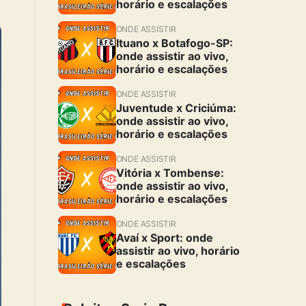
horário e escalações
ONDE ASSISTIR
Ituano x Botafogo-SP:
onde assistir ao vivo,
horário e escalações
ONDE ASSISTIR
Juventude x Criciúma:
onde assistir ao vivo,
horário e escalações
ONDE ASSISTIR
Vitória x Tombense:
onde assistir ao vivo,
horário e escalações
ONDE ASSISTIR
Avaí x Sport: onde
assistir ao vivo, horário
e escalações