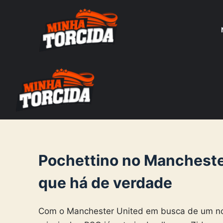
S
k
i
p
t
o
c
o
n
t
e
Pochettino no Mancheste
n
que há de verdade
t
Com o Manchester United em busca de um no