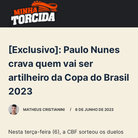
S
k
i
p
t
[Exclusivo]: Paulo Nunes
o
c
crava quem vai ser
o
artilheiro da Copa do Brasil
n
t
2023
e
n
MATHEUS CRISTIANINI
6 DE JUNHO DE 2023
t
Nesta terça-feira (6), a CBF sorteou os duelos