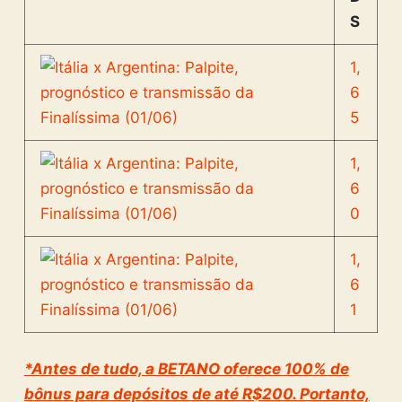
S
1,
6
5
1,
6
0
1,
6
1
*Antes de tudo, a BETANO oferece 100% de
bônus para depósitos de até R$200. Portanto,