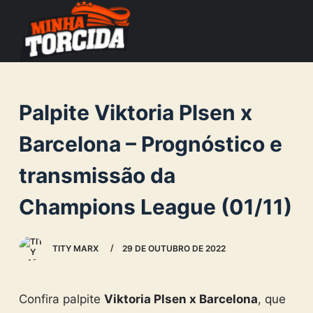
S
k
i
p
t
Palpite Viktoria Plsen x
o
c
Barcelona – Prognóstico e
o
transmissão da
n
t
Champions League (01/11)
e
n
TITY MARX
29 DE OUTUBRO DE 2022
t
Confira palpite
Viktoria Plsen x Barcelona
, que