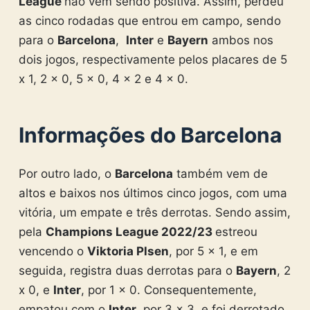
League
não vem sendo positiva. Assim, perdeu
as cinco rodadas que entrou em campo, sendo
para o
Barcelona
,
Inter
e
Bayern
ambos nos
dois jogos, respectivamente pelos placares de 5
x 1, 2 x 0, 5 x 0, 4 x 2 e 4 x 0.
Informações do Barcelona
Por outro lado, o
Barcelona
também vem de
altos e baixos nos últimos cinco jogos, com uma
vitória, um empate e três derrotas. Sendo assim,
pela
Champions League 2022/23
estreou
vencendo o
Viktoria Plsen
, por 5 x 1, e em
seguida, registra duas derrotas para o
Bayern
, 2
x 0, e
Inter
, por 1 x 0. Consequentemente,
empatou com o
Inter
, por 3 x 3, e foi derrotado