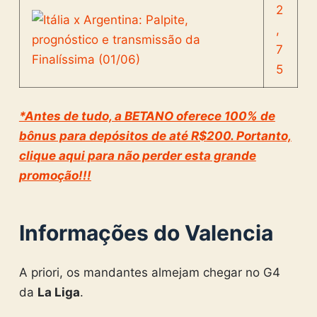
2
,
7
5
*Antes de tudo, a BETANO oferece 100% de
bônus para depósitos de até R$200. Portanto,
clique aqui para não perder esta grande
promoção!!!
Informações do Valencia
A priori, os mandantes almejam chegar no G4
da
La Liga
.