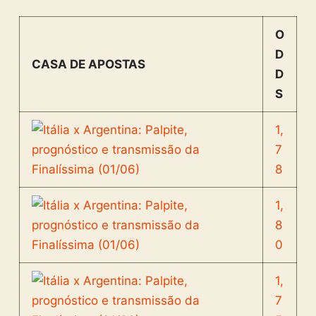
O
D
CASA DE APOSTAS
D
S
1,
7
8
1,
8
0
1,
7