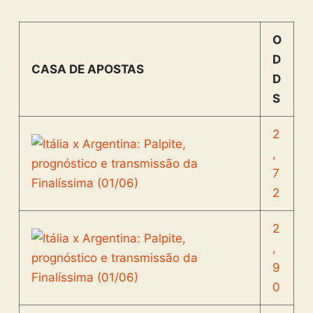
O
D
CASA DE APOSTAS
D
S
2
,
7
2
2
,
9
0