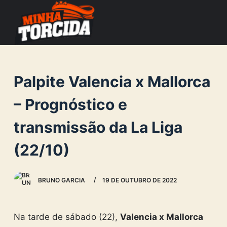
S
k
i
p
t
Palpite Valencia x Mallorca
o
c
– Prognóstico e
o
transmissão da La Liga
n
t
(22/10)
e
n
BRUNO GARCIA
19 DE OUTUBRO DE 2022
t
Na tarde de sábado (22),
Valencia x Mallorca