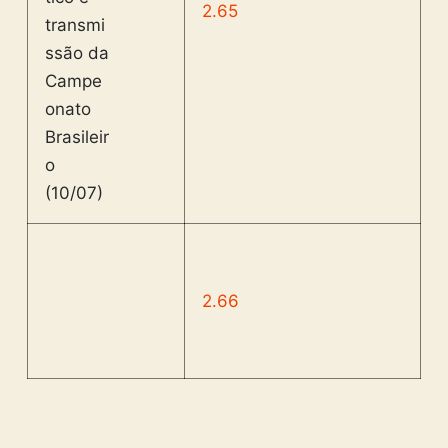
2.65
2.66