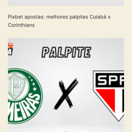
Pixbet apostas: melhores palpites Cuiabá x
Corinthians