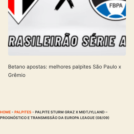
Betano apostas: melhores palpites São Paulo x
Grêmio
HOME
-
PALPITES
-
PALPITE STURM GRAZ X MIDTJYLLAND –
PROGNÓSTICO E TRANSMISSÃO DA EUROPA LEAGUE (08/09)