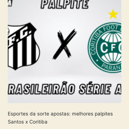
Esportes da sorte apostas: melhores palpites
Santos x Coritiba