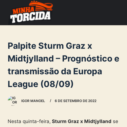
S
k
i
p
t
Palpite Sturm Graz x
o
c
Midtjylland – Prognóstico e
o
transmissão da Europa
n
t
League (08/09)
e
n
IGOR MANOEL
6 DE SETEMBRO DE 2022
t
Nesta quinta-feira,
Sturm Graz x Midtjylland
se