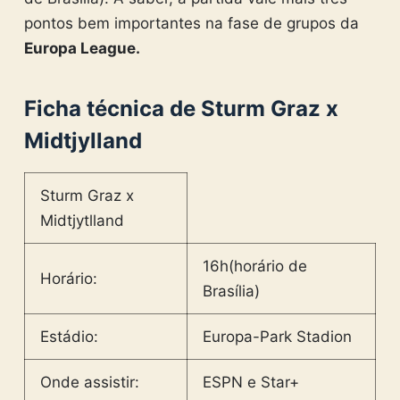
pontos bem importantes na fase de grupos da
Europa League.
Ficha técnica de Sturm Graz x
Midtjylland
Sturm Graz x
Midtjytlland
16h(horário de
Horário:
Brasília)
Estádio:
Europa-Park Stadion
Onde assistir:
ESPN e Star+