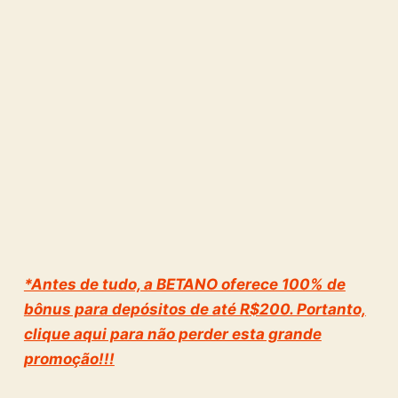
*Antes de tudo, a BETANO oferece 100% de
bônus para depósitos de até R$200. Portanto,
clique aqui para não perder esta grande
promoção!!!