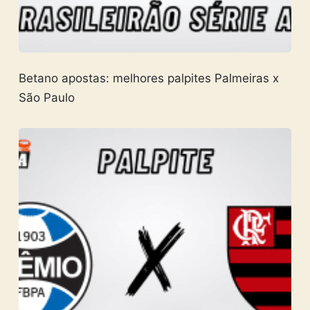
Betano apostas: melhores palpites Palmeiras x
São Paulo