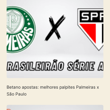
Betano apostas: melhores palpites Palmeiras x
São Paulo