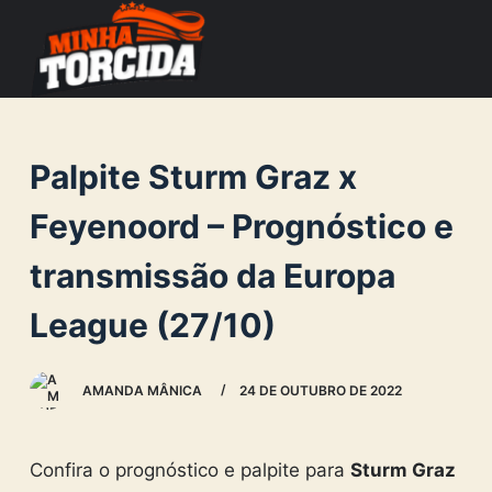
S
k
i
p
t
Palpite Sturm Graz x
o
c
Feyenoord – Prognóstico e
o
transmissão da Europa
n
t
League (27/10)
e
n
AMANDA MÂNICA
24 DE OUTUBRO DE 2022
t
Confira o prognóstico e palpite para
Sturm Graz