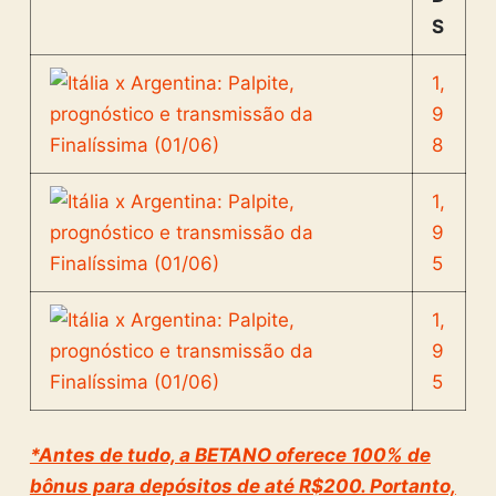
S
1,
9
8
1,
9
5
1,
9
5
*Antes de tudo, a BETANO oferece 100% de
bônus para depósitos de até R$200. Portanto,