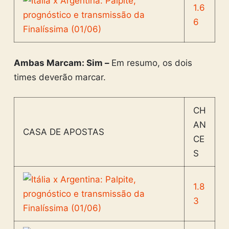
1.6
6
Ambas Marcam: Sim –
Em resumo, os dois
times deverão marcar.
CH
AN
CASA DE APOSTAS
CE
S
1.8
3