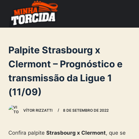
S
k
i
p
t
Palpite Strasbourg x
o
c
Clermont – Prognóstico e
o
transmissão da Ligue 1
n
t
(11/09)
e
n
VÍTOR RIZZATTI
8 DE SETEMBRO DE 2022
t
Confira palpite
Strasbourg x Clermont
, que se