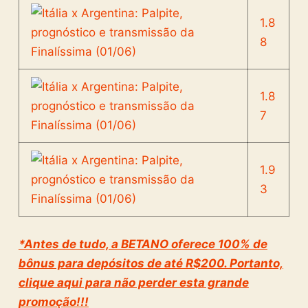
1.8
8
1.8
7
1.9
3
*Antes de tudo, a BETANO oferece 100% de
bônus para depósitos de até R$200. Portanto,
clique aqui para não perder esta grande
promoção!!!