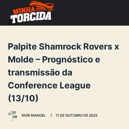
S
k
i
p
t
Palpite Shamrock Rovers x
o
c
Molde – Prognóstico e
o
transmissão da
n
t
Conference League
e
n
(13/10)
t
IGOR MANOEL
11 DE OUTUBRO DE 2022