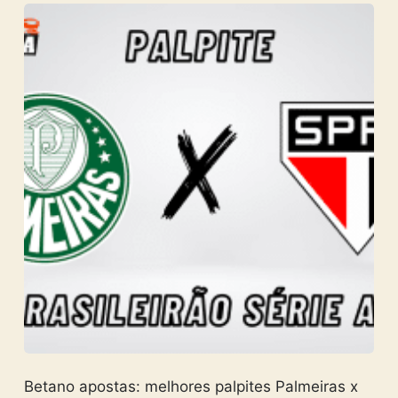
Betano apostas: melhores palpites Palmeiras x