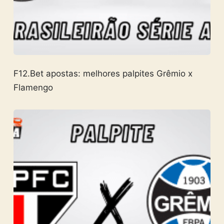
F12.Bet apostas: melhores palpites Grêmio x
Flamengo