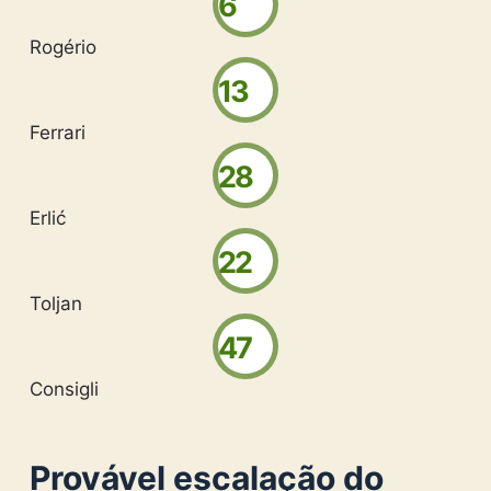
6
Rogério
13
Ferrari
28
Erlić
22
Toljan
47
Consigli
Provável escalação do