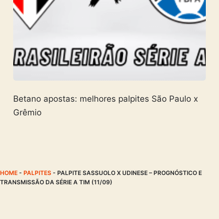
Betano apostas: melhores palpites São Paulo x
Grêmio
HOME
-
PALPITES
-
PALPITE SASSUOLO X UDINESE – PROGNÓSTICO E
TRANSMISSÃO DA SÉRIE A TIM (11/09)