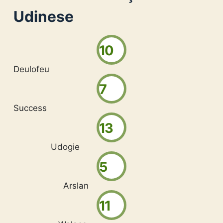
Udinese
10
Deulofeu
7
Success
13
Udogie
5
Arslan
11