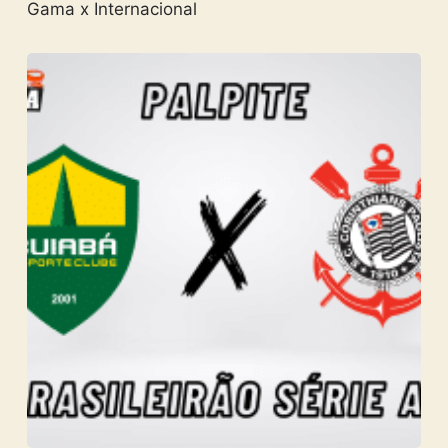
Gama x Internacional