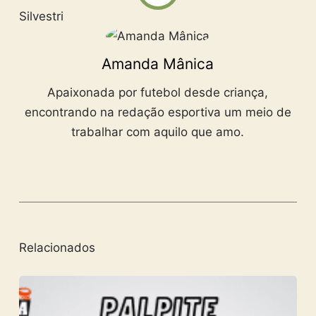
Silvestri
Amanda Mânica
Apaixonada por futebol desde criança,
encontrando na redação esportiva um meio de
trabalhar com aquilo que amo.
Relacionados