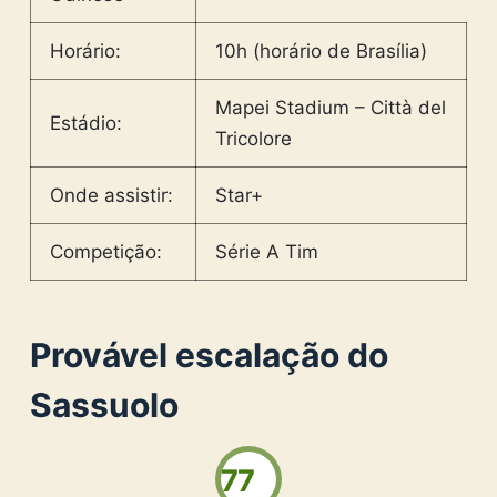
Horário:
10h (horário de Brasília)
Mapei Stadium – Città del
Estádio:
Tricolore
Onde assistir:
Star+
Competição:
Série A Tim
Provável escalação do
Sassuolo
77