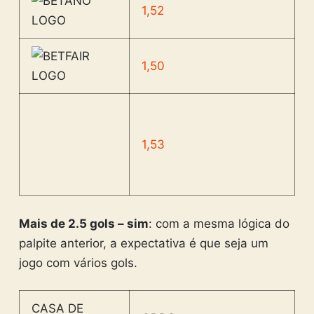
1,52
1,50
1,53
Mais de 2.5 gols – sim
: com a mesma lógica do
palpite anterior, a expectativa é que seja um
jogo com vários gols.
CASA DE