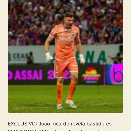
EXCLUSIVO: João Ricardo revela bastidores