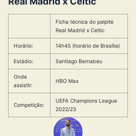
Real Madrid x Celtic
Ficha técnica do palpite
Real Madrid x Celtic
Horário:
14h45 (horário de Brasília)
Estádio:
Santiago Bernabeu
Onde
HBO Max
assistir:
UEFA Champions League
Competição:
2022/23