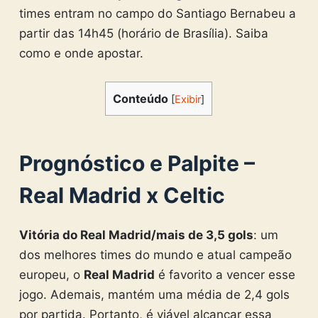
times entram no campo do Santiago Bernabeu a
partir das 14h45 (horário de Brasília). Saiba
como e onde apostar.
Conteúdo
[
Exibir
]
Prognóstico e Palpite –
Real Madrid x Celtic
Vitória do Real Madrid/mais de 3,5 gols
: um
dos melhores times do mundo e atual campeão
europeu, o
Real Madrid
é favorito a vencer esse
jogo. Ademais, mantém uma média de 2,4 gols
por partida. Portanto, é viável alcançar essa