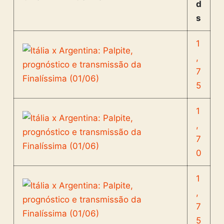
d
s
1
,
7
5
1
,
7
0
1
,
7
5