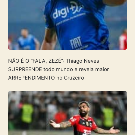
NÃO É O “FALA, ZEZÉ”: Thiago Neves
SURPREENDE todo mundo e revela maior
ARREPENDIMENTO no Cruzeiro