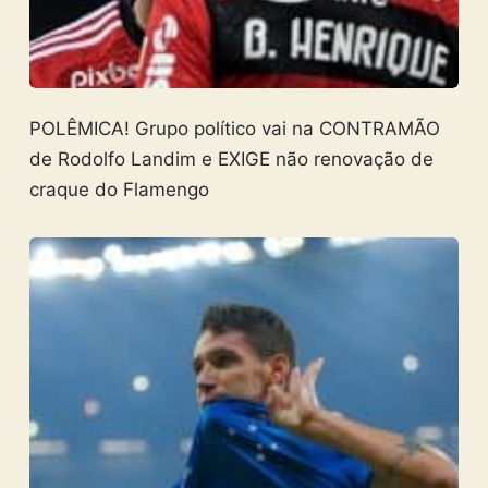
POLÊMICA! Grupo político vai na CONTRAMÃO
de Rodolfo Landim e EXIGE não renovação de
craque do Flamengo