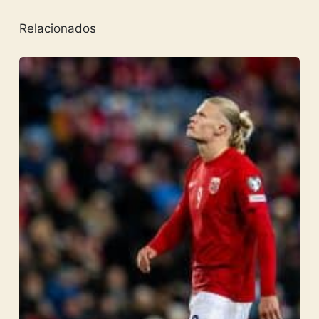
Relacionados