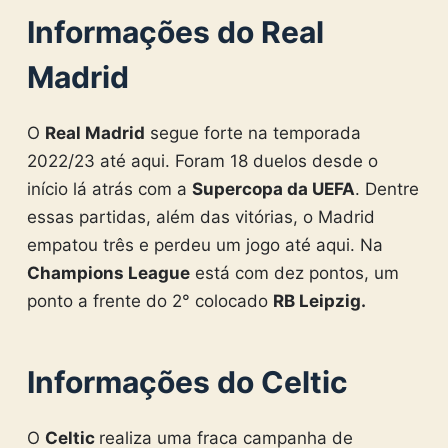
Informações do Real
Madrid
O
Real Madrid
segue forte na temporada
2022/23 até aqui. Foram 18 duelos desde o
início lá atrás com a
Supercopa da UEFA
. Dentre
essas partidas, além das vitórias, o Madrid
empatou três e perdeu um jogo até aqui. Na
Champions League
está com dez pontos, um
ponto a frente do 2° colocado
RB Leipzig.
Informações do
Celtic
O
Celtic
realiza uma fraca campanha de