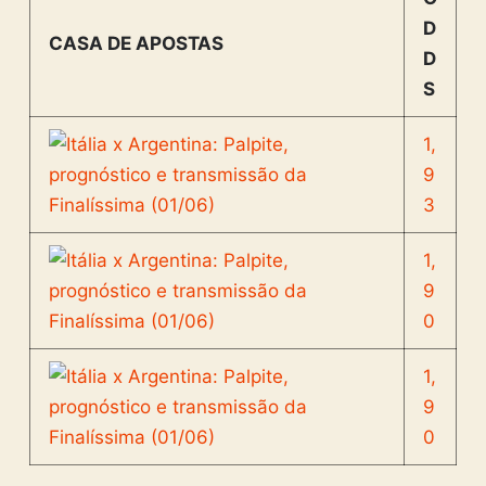
D
CASA DE APOSTAS
D
S
1,
9
3
1,
9
0
1,
9
0