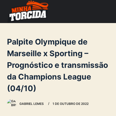
S
k
i
p
t
Palpite Olympique de
o
c
Marseille x Sporting –
o
Prognóstico e transmissão
n
t
da Champions League
e
n
(04/10)
t
GABRIEL LEMES
1 DE OUTUBRO DE 2022