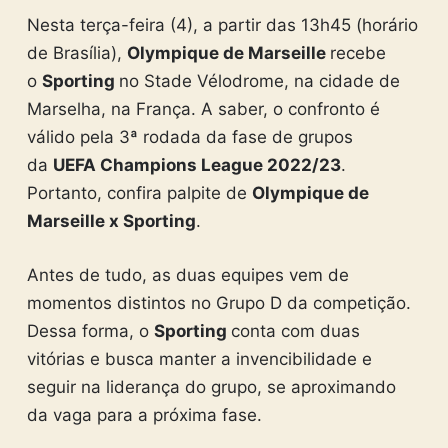
Nesta terça-feira (4), a partir das 13h45 (horário
de Brasília),
Olympique de Marseille
recebe
o
Sporting
no Stade Vélodrome, na cidade de
Marselha, na França. A saber, o confronto é
válido pela 3ª rodada da fase de grupos
da
UEFA Champions League 2022/23
.
Portanto, confira palpite de
Olympique de
Marseille x Sporting
.
Antes de tudo, as duas equipes vem de
momentos distintos no Grupo D da competição.
Dessa forma, o
Sporting
conta com duas
vitórias e busca manter a invencibilidade e
seguir na liderança do grupo, se aproximando
da vaga para a próxima fase.