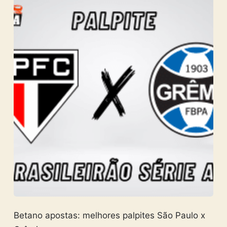
Betano apostas: melhores palpites São Paulo x