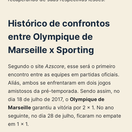
Histórico de confrontos
entre Olympique de
Marseille x Sporting
Segundo o site
Azscore
, esse será o primeiro
encontro entre as equipes em partidas oficiais.
Aliás, ambos se enfrentaram em dois jogos
amistosos da pré-temporada. Sendo assim, no
dia 18 de julho de 2017, o
Olympique de
Marseille
garantiu a vitória por 2 x 1. No ano
seguinte, no dia 28 de julho, ficaram no empate
em 1 x 1.