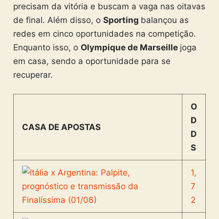
precisam da vitória e buscam a vaga nas oitavas
de final. Além disso, o
Sporting
balançou as
redes em cinco oportunidades na competição.
Enquanto isso, o
Olympique de Marseille
joga
em casa, sendo a oportunidade para se
recuperar.
O
D
CASA DE APOSTAS
D
S
1,
7
2