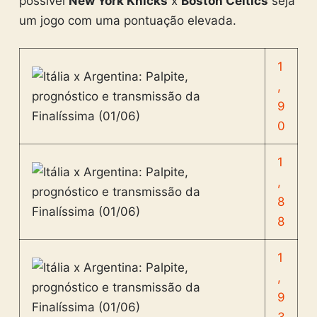
possível
New York Knicks
x
Boston Celtics
seja
um jogo com uma pontuação elevada.
1
,
9
0
1
,
8
8
1
,
9