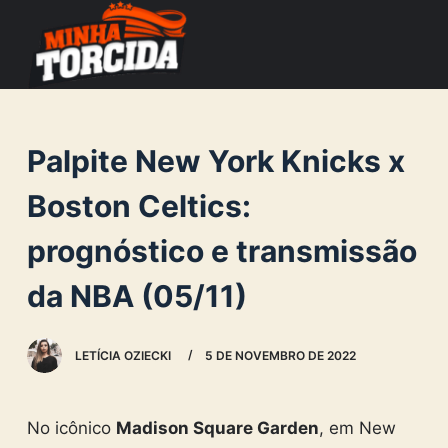
S
k
i
p
t
Palpite New York Knicks x
o
c
Boston Celtics:
o
prognóstico e transmissão
n
t
da NBA (05/11)
e
n
LETÍCIA OZIECKI
5 DE NOVEMBRO DE 2022
t
No icônico
Madison Square Garden
, em New