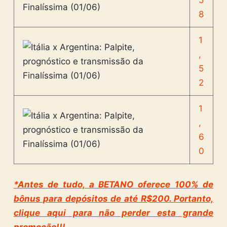
5
8
1
,
5
2
1
,
6
0
*Antes de tudo, a BETANO oferece 100% de
bônus para depósitos de até R$200. Portanto,
clique aqui para não perder esta grande
promoção!!!