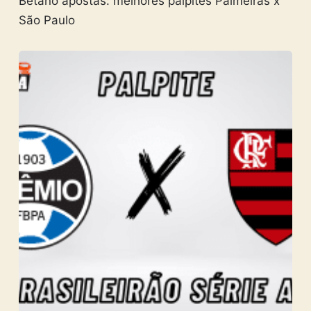
Betano apostas: melhores palpites Palmeiras x
São Paulo