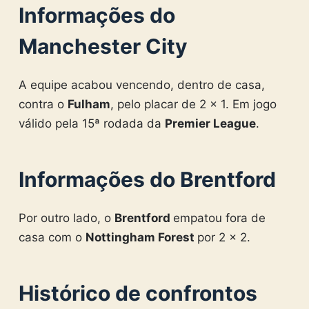
Informações do
Manchester City
A equipe acabou vencendo, dentro de casa,
contra o
Fulham
, pelo placar de 2 x 1. Em jogo
válido pela 15ª rodada da
Premier League
.
Informações do
Brentford
Por outro lado, o
Brentford
empatou fora de
casa com o
Nottingham Forest
por 2 x 2.
Histórico de confrontos