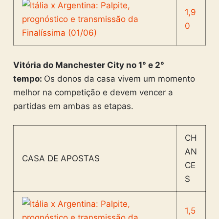
1,9
0
Vitória do Manchester City no 1° e 2°
tempo:
Os donos da casa vivem um momento
melhor na competição e devem vencer a
partidas em ambas as etapas.
CH
AN
CASA DE APOSTAS
CE
S
1,5