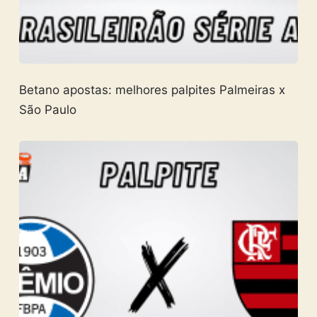
Betano apostas: melhores palpites Palmeiras x
São Paulo