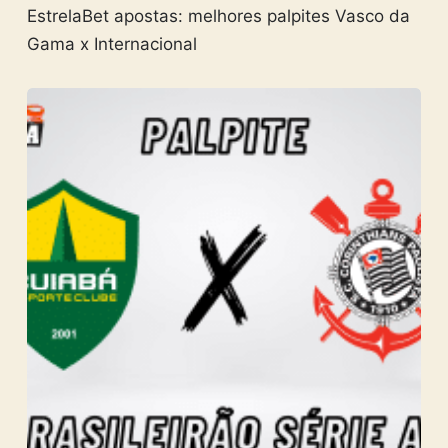
EstrelaBet apostas: melhores palpites Vasco da
Gama x Internacional