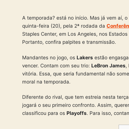
A temporada? está no início. Mas já vem aí, o
quinta-feira (20), pela 2ª rodada da
Conferên
Staples Center, em Los Angeles, nos Estados U
Portanto, confira palpites e transmissão.
Mandantes no jogo, os
Lakers
estão engasgad
vencer. Contam com seu trio:
LeBron James
,
vitória. Essa, que seria fundamental não some
moral na temporada.
Diferente do rival, que tem estreia nesta ter
jogará o seu primeiro confronto. Assim, que
classificou para os
Playoffs
. Para isso, cont