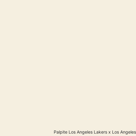
Palpite Los Angeles Lakers x Los Angeles