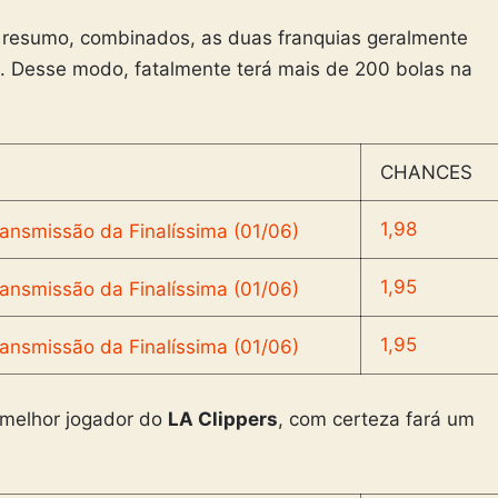
resumo, combinados, as duas franquias geralmente
 Desse modo, fatalmente terá mais de 200 bolas na
CHANCES
1,98
1,95
1,95
 melhor jogador do
LA Clippers
, com certeza fará um