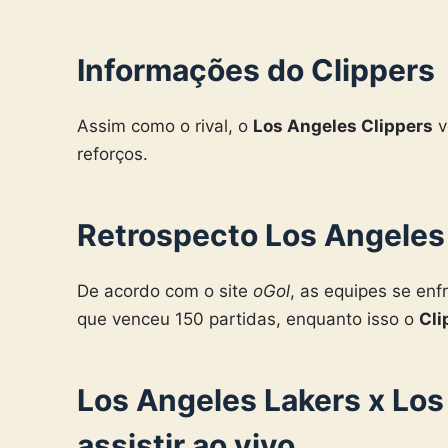
Informações do Clippers
Assim como o rival, o
Los Angeles Clippers
v
reforços.
Retrospecto Los Angeles 
De acordo com o site
oGol
, as equipes se en
que venceu 150 partidas, enquanto isso o
Cli
Los Angeles Lakers x Los
assistir ao vivo