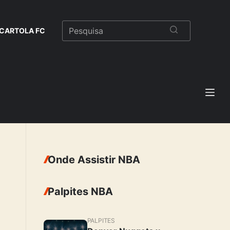
CARTOLA FC
Onde Assistir NBA
Palpites NBA
PALPITES