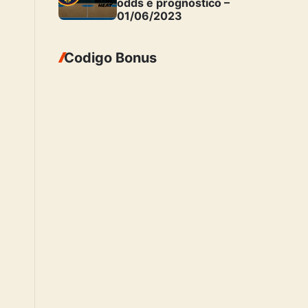
odds e prognóstico –
01/06/2023
Codigo Bonus