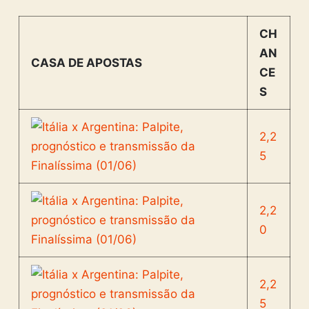
CH
AN
CASA DE APOSTAS
CE
S
2,2
5
2,2
0
2,2
5