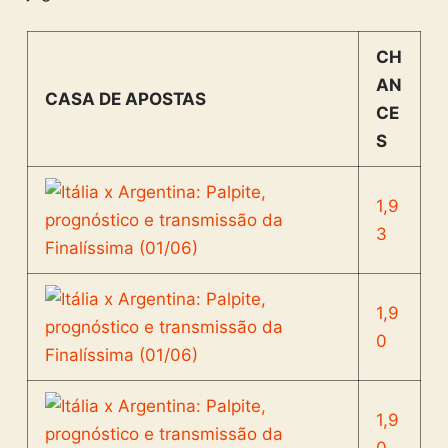
CH
AN
CASA DE APOSTAS
CE
S
1,9
3
1,9
0
1,9