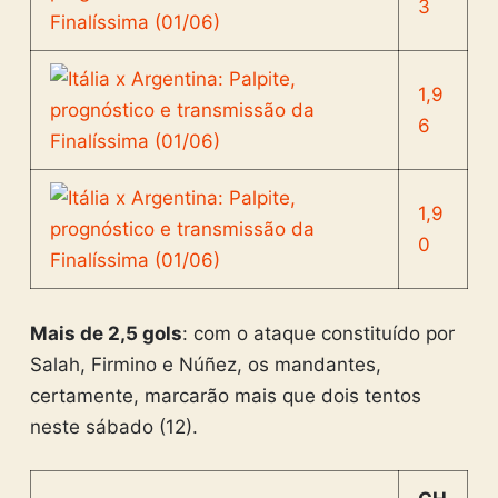
3
1,9
6
1,9
0
Mais de 2,5 gols
: com o ataque constituído por
Salah, Firmino e Núñez, os mandantes,
certamente, marcarão mais que dois tentos
neste sábado (12).