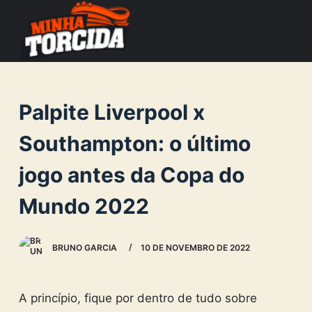
S
k
i
p
t
Palpite Liverpool x
o
c
Southampton: o último
o
jogo antes da Copa do
n
t
Mundo 2022
e
n
BRUNO GARCIA
10 DE NOVEMBRO DE 2022
t
A princípio, fique por dentro de tudo sobre