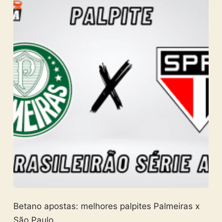
Betano apostas: melhores palpites Palmeiras x
São Paulo