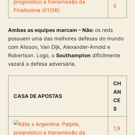
5
Ambas as equipes marcam – Não:
os
reds
possuem uma das melhores defesas do mundo
com Alisson, Van Dijk, Alexander-Arnold e
Robertson. Logo, o
Southampton
dificilmente
vazará a defesa adversária.
CH
AN
CASA DE APOSTAS
CE
S
1,9