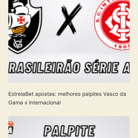
EstrelaBet apostas: melhores palpites Vasco da
Gama x Internacional