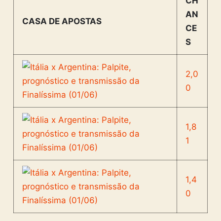
CH
AN
CASA DE APOSTAS
CE
S
2,0
0
1,8
1
1,4
0